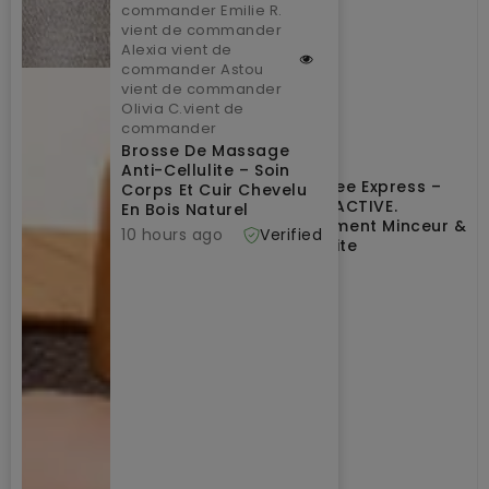
commander Emilie R.
vient de commander
Alexia vient de
commander Astou
vient de commander
Olivia C.vient de
commander
Brosse De Massage
Anti-Cellulite – Soin
Cellulite Free Express –
Corps Et Cuir Chevelu
REGU SLIM ACTIVE.
En Bois Naturel
Enveloppement Minceur &
10 hours ago
Verified
Anti-Cellulite
Prix
€55,00
habituel