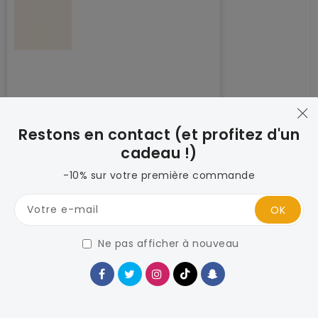
Restons en contact (et profitez d'un
PACK CRÈME MIEL + SÉRUM
cadeau !)
NUIT + HUILE CITRON &
MÉLISSE
-10% sur votre première commande
Prix
€129,00
habituel
Votre e-mail
OK
Ne pas afficher à nouveau
×
Brosse de Massage Anti-Cellulite – Soin
Corps et Cuir Chevelu en Bois Naturel
€10,56
ÉPUISÉ