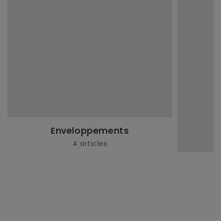
Enveloppements
4 articles
H